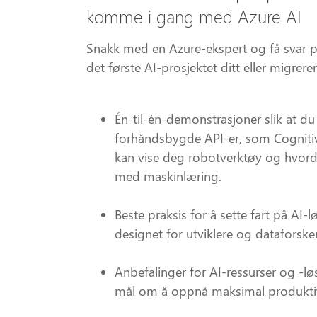
komme i gang med Azure AI
Snakk med en Azure-ekspert og få svar p
det første AI-prosjektet ditt eller migrer
Én-til-én-demonstrasjoner slik at 
forhåndsbygde API-er, som Cognitive
kan vise deg robotverktøy og hvor
med maskinlæring.
Beste praksis for å sette fart på AI-
designet for utviklere og dataforske
Anbefalinger for AI-ressurser og -l
mål om å oppnå maksimal produktivi