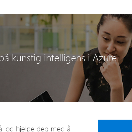
på kunstig intelligens i Azure
mål og hjelpe deg med å