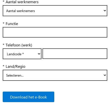
*
Aantal werknemers
*
Functie
*
Telefoon (werk)
*
Land/Regio
Download het e-Book